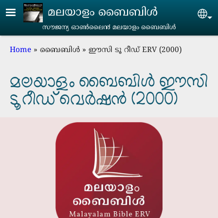
Skip to main content
മലയാളം ബൈബിൾ
Se
സൗജന്യ ഓൺലൈ൯‍ മലയാളം ബൈബിൾ
Breadcrumb
Home
ബൈബിൾ
ഈസി ടൂ റീഡ് ERV (2000)
മലയാളം ബൈബിള്‍ ഈസി
ടൂ റീഡ് വെര്‍ഷന്‍ (2000)