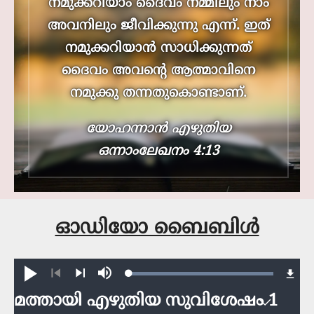
നമുക്കറിയാം ദൈവം നമ്മിലും നാം
അവനിലും ജീവിക്കുന്നു എന്ന്. ഇത്
നമുക്കറിയാന്‍ സാധിക്കുന്നത്
ദൈവം അവന്‍റെ ആത്മാവിനെ
നമുക്കു തന്നതുകൊണ്ടാണ്.
യോഹന്നാൻ എഴുതിയ
ഒന്നാംലേഖനം 4:13
ഓഡിയോ ബൈബിൾ
Loaded
:
Play
Mute
100.00%
Previous
Next
മത്തായി എഴുതിയ സുവിശേഷം 1